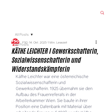
All Posts
FSG
14. Okt. 2025
1 Min. Lesezeit
All Posts
KÄTHE LEICHTER I Gewerkschafterin,
Vollversammlung
Sozialwissenschafterin und
Widerstandskämpferin
Käthe Leichter war eine österreichische 
Sozialwissenschafterin und 
Gewerkschafterin. 1925 übernahm sie den 
Aufbau des Frauenreferats in der 
Arbeiterkammer Wien. Sie baute in ihrer 
Position eine Datenbank mit Material über 