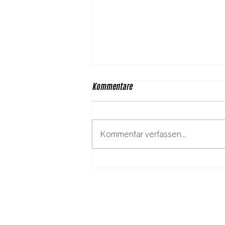
Kommentare
Kommentar verfassen...
Rosa Jochmann: 125 Jahre einer
Kämpferin für
Arbeiter:innenrechte