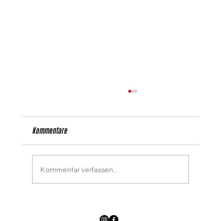
Kommentare
Kommentar verfassen...
Die Arbeiterkammer Wien ist auch im Sommer
da!