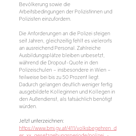
Bevölkerung sowie die 
Arbeitsbedingungen der Polizistinnen und 
Polizisten einzufordern.
Die Anforderungen an die Polizei steigen 
seit Jahren, gleichzeitig fehlt es vielerorts 
an ausreichend Personal. Zahlreiche 
Ausbildungsplätze bleiben unbesetzt, 
während die Dropout-Quote in den 
Polizeischulen – insbesondere in Wien – 
teilweise bei bis zu 50 Prozent liegt. 
Dadurch gelangen deutlich weniger fertig 
ausgebildete Kolleginnen und Kollegen in 
den Außendienst, als tatsächlich benötigt 
würden.
Jetzt unterzeichnen:
https://www.bmi.gv.at/411/volksbegehren_d
er_xx_gesetzgebungsperiode/polizei_-