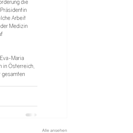
orderung die 
Präsidentin 
lche Arbeit 
 der Medizin 
f 
 Eva-Maria 
n in Österreich, 
er gesamten 
Alle ansehen