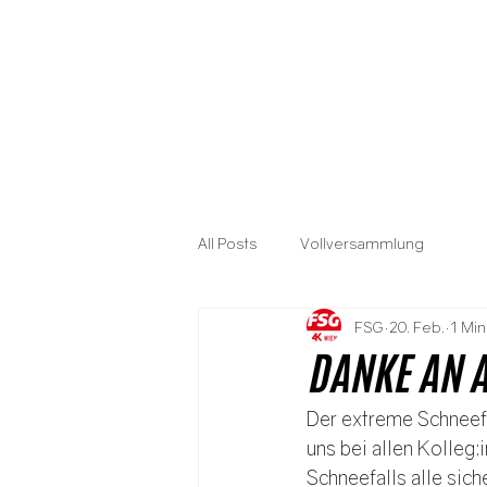
All Posts
Vollversammlung
FSG
20. Feb.
1 Min
DANKE AN A
Der extreme Schneefa
uns bei allen Kolleg:
Schneefalls alle sich