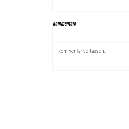
Kommentare
Kommentar verfassen...
Rosa Jochmann: 125 Jahre einer
Kämpferin für
Arbeiter:innenrechte