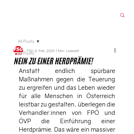
All Posts
FSG
6. Feb. 2025
1 Min. Lesezeit
All Posts
NEIN ZU EINER HERDPRÄMIE!
Vollversammlung
Anstatt endlich spürbare 
Maßnahmen gegen die Teuerung 
zu ergreifen und das Leben wieder 
für alle Menschen in Österreich 
leistbar zu gestalten, überlegen die 
Verhandler:innen von FPÖ und 
ÖVP die Einführung einer 
Herdprämie. Das wäre ein massiver 