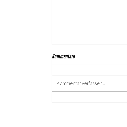
Kommentare
Kommentar verfassen...
Rosa Jochmann: 125 Jahre einer
Kämpferin für
Arbeiter:innenrechte