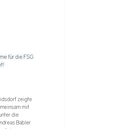
me für die FSG 
t!
dsdorf zeigte 
emeinsam mit 
nter die 
ndreas Babler 